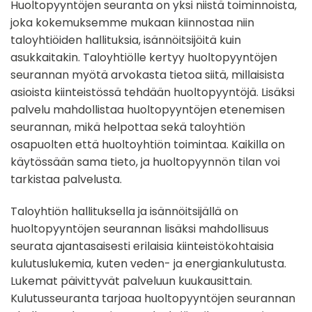
Huoltopyyntöjen seuranta on yksi niistä toiminnoista,
joka kokemuksemme mukaan kiinnostaa niin
taloyhtiöiden hallituksia, isännöitsijöitä kuin
asukkaitakin. Taloyhtiölle kertyy huoltopyyntöjen
seurannan myötä arvokasta tietoa siitä, millaisista
asioista kiinteistössä tehdään huoltopyyntöjä. Lisäksi
palvelu mahdollistaa huoltopyyntöjen etenemisen
seurannan, mikä helpottaa sekä taloyhtiön
osapuolten että huoltoyhtiön toimintaa. Kaikilla on
käytössään sama tieto, ja huoltopyynnön tilan voi
tarkistaa palvelusta.
Taloyhtiön hallituksella ja isännöitsijällä on
huoltopyyntöjen seurannan lisäksi mahdollisuus
seurata ajantasaisesti erilaisia kiinteistökohtaisia
kulutuslukemia, kuten veden- ja energiankulutusta.
Lukemat päivittyvät palveluun kuukausittain.
Kulutusseuranta tarjoaa huoltopyyntöjen seurannan