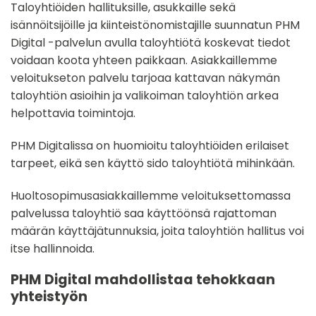
Taloyhtiöiden hallituksille, asukkaille sekä
isännöitsijöille ja kiinteistönomistajille suunnatun PHM
Digital -palvelun avulla taloyhtiötä koskevat tiedot
voidaan koota yhteen paikkaan. Asiakkaillemme
veloitukseton palvelu tarjoaa kattavan näkymän
taloyhtiön asioihin ja valikoiman taloyhtiön arkea
helpottavia toimintoja.
PHM Digitalissa on huomioitu taloyhtiöiden erilaiset
tarpeet, eikä sen käyttö sido taloyhtiötä mihinkään.
Huoltosopimusasiakkaillemme veloituksettomassa
palvelussa taloyhtiö saa käyttöönsä rajattoman
määrän käyttäjätunnuksia, joita taloyhtiön hallitus voi
itse hallinnoida.
PHM Digital mahdollistaa tehokkaan
yhteistyön