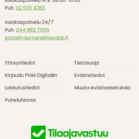
Asiakaspalvelu Ark. 08:00-16:00
Puh.
02 533 4285
Asiakaspalvelu 24/7
Puh.
044 982 7655
posti@raumanpihapojat.fi
Yhteystiedot
Tietosuoja
Kirjaudu PHM Digitaliin
Evästetiedot
Laskutustiedot
Muuta evästeasetuksia
Puheluhinnat