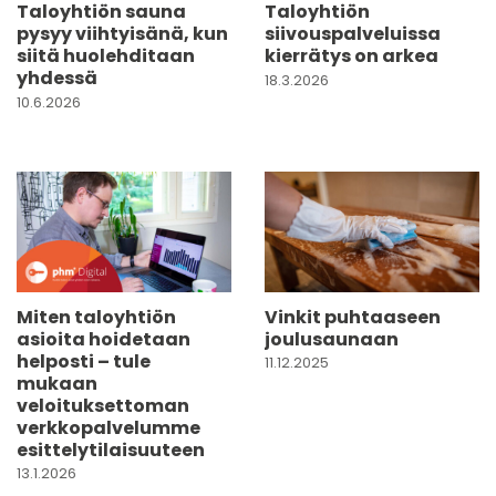
Taloyhtiön sauna
Taloyhtiön
pysyy viihtyisänä, kun
siivouspalveluissa
siitä huolehditaan
kierrätys on arkea
yhdessä
18.3.2026
10.6.2026
Miten taloyhtiön
Vinkit puhtaaseen
asioita hoidetaan
joulusaunaan
helposti – tule
11.12.2025
mukaan
veloituksettoman
verkkopalvelumme
esittelytilaisuuteen
13.1.2026