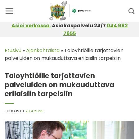
Skip
to
content
Asioi verkossa.
Asiakaspalvelu 24/7
044 982
7655
Etusivu
»
Ajankohtaista
»
Taloyhtiöille tarjottavien
palveluiden on mukauduttava erilaisiin tarpeisiin
Taloyhtiöille tarjottavien
palveluiden on mukauduttava
erilaisiin tarpeisiin
JULKAISTU
23.4.2025