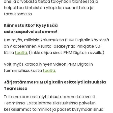
ohella arvokasta tietoa taloyhtiön tilanteesta ja
helpottaa kiinteistön ylläpidon suunnittelua ja
toteuttamista.
Kiinnostuitko? Kysy lisää
asiakaspalvelustamme!
Lue myös, millaisia kokemuksia PHM Digitalin käytöstä
on Akateeminen Asunto-osakeyhtiö Pihlajatie 50–
52:llä
täältä.
(linkki ohjaa sinut PHM Digitalin sivuille)
Voit myös katsoa lyhyen videon PHM Digitalin
toiminnallisuuksista
täältä.
Järjestämme PHM Digitalin esittelytilaisuuksia
Teamsissa
Tule mukaan esittelytilaisuuteemme kätevästi
Teamsissa. Esittelemme tilaisuuksissa palvelun
keskeisimmät toiminnot ja pääset kysymään sinua